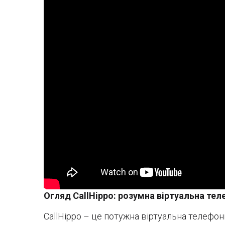
Огляд CallHippo: розумна віртуальна тел
CallHippo – це потужна віртуальна телефо