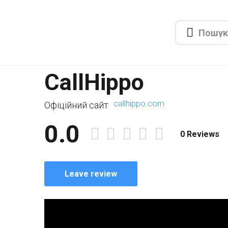
CallHippo
callhippo.com
Офіційний сайт
0.0
0 Reviews
Leave review