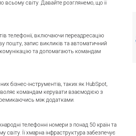
 всьому світу. Давайте розглянемо, що її
нтів телефонії, включаючи переадресацію
ву пошту, запис викликів та автоматичний
ь комунікацію та допомагають командам
их бізнес-інструментів, таких як HubSpot,
дозволяє командам керувати взаємодією з
еремикаючись між додатками.
народні телефонні номери з понад 50 країн та
у світу. Її хмарна інфраструктура забезпечує