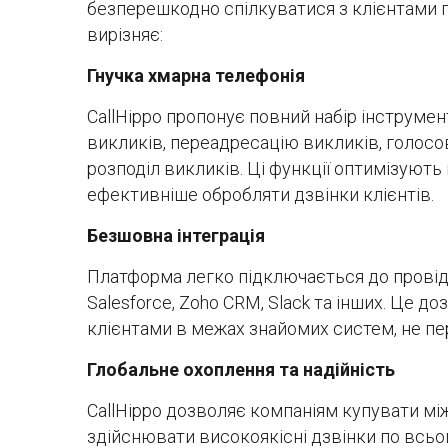
безперешкодно спілкуватися з клієнтами по
вирізняє:
Гнучка хмарна телефонія
CallHippo пропонує повний набір інструме
викликів, переадресацію викликів, голосо
розподіл викликів. Ці функції оптимізуют
ефективніше обробляти дзвінки клієнтів.
Безшовна інтеграція
Платформа легко підключається до провідн
Salesforce, Zoho CRM, Slack та інших. Це 
клієнтами в межах знайомих систем, не п
Глобальне охоплення та надійність
CallHippo дозволяє компаніям купувати між
здійснювати високоякісні дзвінки по всьом