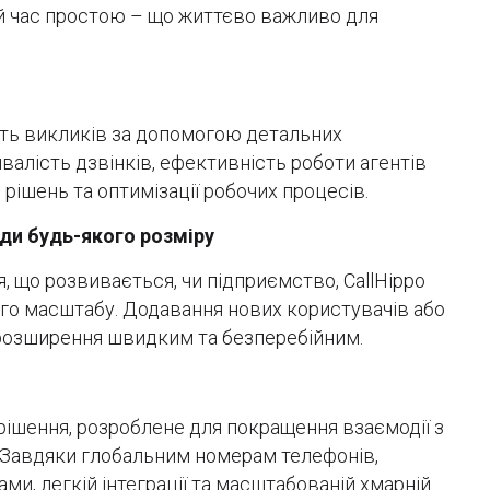
ний час простою – що життєво важливо для
ть викликів за допомогою детальних
ивалість дзвінків, ефективність роботи агентів
 рішень та оптимізації робочих процесів.
ди будь-якого розміру
я, що розвивається, чи підприємство, CallHippo
ого масштабу. Додавання нових користувачів або
ь розширення швидким та безперебійним.
 рішення, розроблене для покращення взаємодії з
. Завдяки глобальним номерам телефонів,
и, легкій інтеграції та масштабованій хмарній