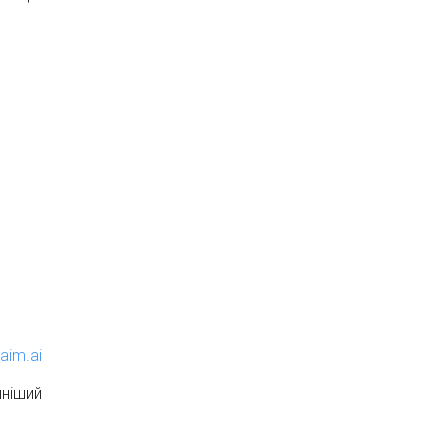
laim.ai
пніший