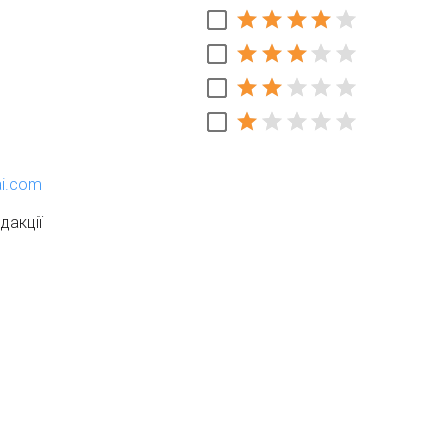
ai.com
дакції