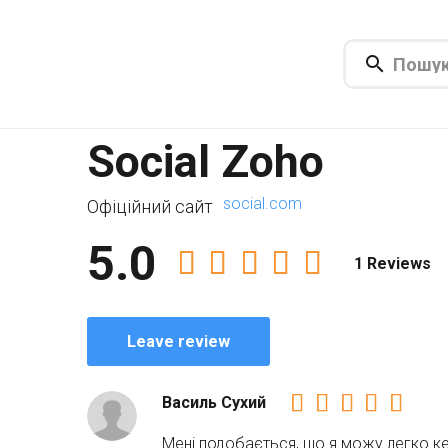
Social Zoho
social.com
Офіційний сайт
5.0
1 Reviews
Leave review
Василь Сухий
Мені подобається, що я можу легко ке