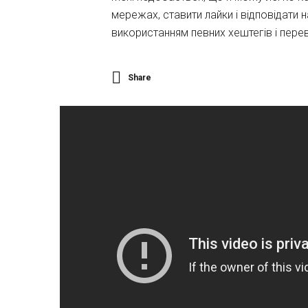
мережах, ставити лайки і відповідати 
використанням певних хештегів і перевір
Share