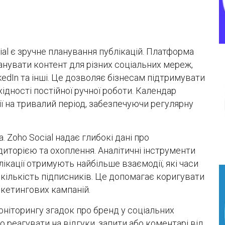
l є зручне планування публікацій. Платформа
нувати контент для різних соціальних мереж,
nkedIn та інші. Це дозволяє бізнесам підтримувати
ідності постійної ручної роботи. Календар
ї на тривалий період, забезпечуючи регулярну
Zoho Social надає глибокі дані про
диторією та охоплення. Аналітичні інструменти
ікації отримують найбільше взаємодії, які часи
 кількість підписників. Це допомагає коригувати
ркетингових кампаній.
оніторингу згадок про бренд у соціальних
реагувати на відгуки, запити або коментарі від