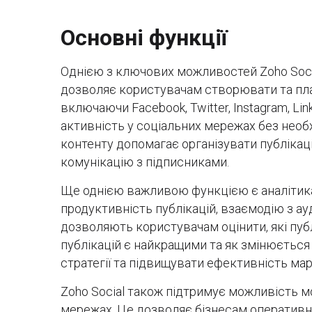
Основні функції
Однією з ключових можливостей Zoho Socia
дозволяє користувачам створювати та пла
включаючи Facebook, Twitter, Instagram, Li
активність у соціальних мережах без необх
контенту допомагає організувати публікаці
комунікацію з підписниками.
Ще однією важливою функцією є аналітика. 
продуктивність публікацій, взаємодію з ау
дозволяють користувачам оцінити, які публ
публікацій є найкращими та як змінюється
стратегії та підвищувати ефективність ма
Zoho Social також підтримує можливість м
мережах. Це дозволяє бізнесам оперативно 