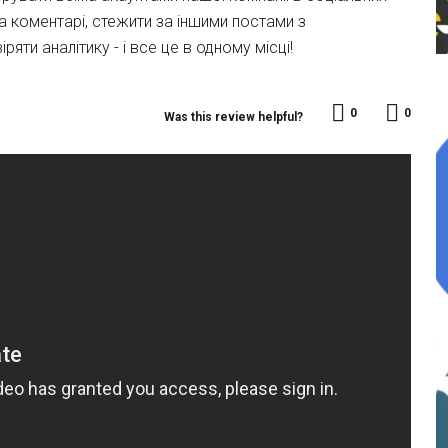
на коментарі, стежити за іншими постами з
яти аналітику - і все це в одному місці!
0
0
Was this review helpful?