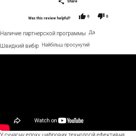
Share
0
0
Was this review helpful?
Да
Наличие партнерской программы
Найбільш просунутий
Швидкий вибір
У сучасну епоху цифрових технологій ефективна