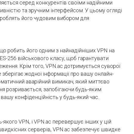
іляється серед конкурентів своїми надійними
вністю та зручним інтерфейсом. У цьому огляді
і роблять його чудовим вибором для
 що робить його одним з найнадійніших VPN на
ES-256 військового класу, щоб гарантувати
еження. Крім того, VPN.ac дотримується суворої
е зберігає жодної інформації про вашу онлайн-
оматичний аварійний вимикач, який миттєво
ня розривається, запобігаючи будь-яким
вашу конфіденційність у будь-який час.
якого VPN, і VPN.ac перевершує інших у цій
швидкісних серверів, VPN.ac забезпечує швидке