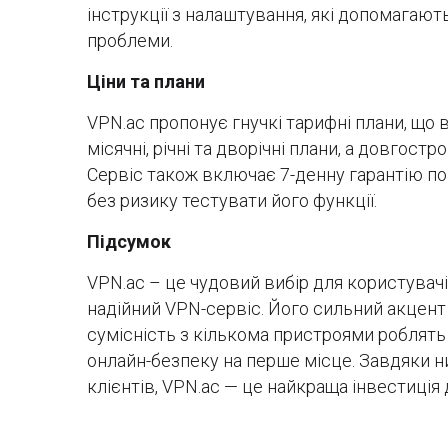
інструкції з налаштування, які допомагаю
проблеми.
Ціни та плани
VPN.ac пропонує гнучкі тарифні плани, щ
місячні, річні та дворічні плани, а довгос
Сервіс також включає 7-денну гарантію п
без ризику тестувати його функції.
Підсумок
VPN.ac – це чудовий вибір для користувач
надійний VPN-сервіс. Його сильний акцент 
сумісність з кількома пристроями роблять
онлайн-безпеку на перше місце. Завдяки н
клієнтів, VPN.ac — це найкраща інвестиція