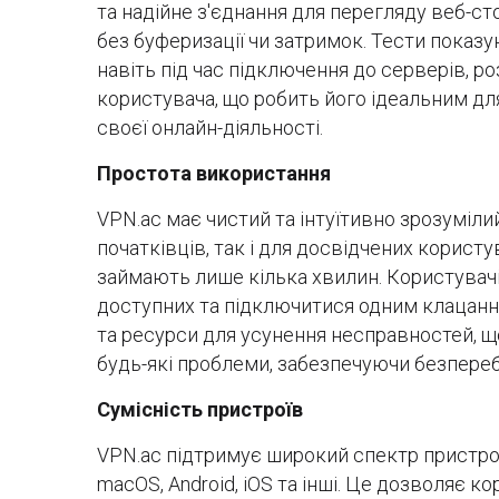
та надійне з'єднання для перегляду веб-ст
без буферизації чи затримок. Тести показ
навіть під час підключення до серверів, 
користувача, що робить його ідеальним для
своєї онлайн-діяльності.
Простота використання
VPN.ac має чистий та інтуїтивно зрозуміли
початківців, так і для досвідчених корист
займають лише кілька хвилин. Користувачі
доступних та підключитися одним клацання
та ресурси для усунення несправностей, 
будь-які проблеми, забезпечуючи безпереб
Сумісність пристроїв
VPN.ac підтримує широкий спектр пристро
macOS, Android, iOS та інші. Це дозволяє к