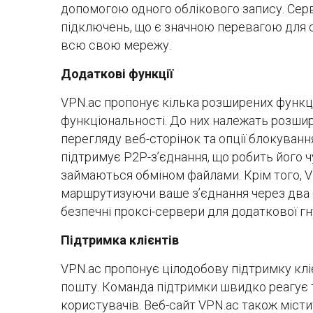
допомогою одного облікового запису. Серв
підключень, що є значною перевагою для сі
всю свою мережу.
Додаткові функції
VPN.ac пропонує кілька розширених функці
функціональності. До них належать розшир
перегляду веб-сторінок та опції блокуванн
підтримує P2P-з’єднання, що робить його 
займаються обміном файлами. Крім того, V
маршрутизуючи ваше з’єднання через два 
безпечні проксі-сервери для додаткової гн
Підтримка клієнтів
VPN.ac пропонує цілодобову підтримку кліє
пошту. Команда підтримки швидко реагує т
користувачів. Веб-сайт VPN.ac також міст