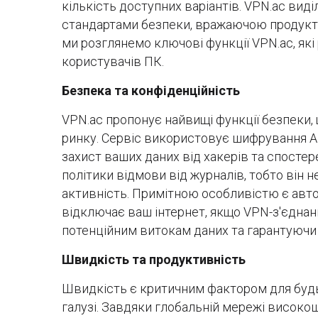
кількість доступних варіантів. VPN.ac вид
стандартами безпеки, вражаючою продукти
ми розглянемо ключові функції VPN.ac, як
користувачів ПК.
Безпека та конфіденційність
VPN.ac пропонує найвищі функції безпеки,
ринку. Сервіс використовує шифрування A
захист ваших даних від хакерів та спостер
політики відмови від журналів, тобто він н
активність. Примітною особливістю є авт
відключає ваш інтернет, якщо VPN-з'єднан
потенційним витокам даних та гарантуючи 
Швидкість та продуктивність
Швидкість є критичним фактором для будь-
галузі. Завдяки глобальній мережі високо