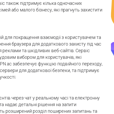
іс також підтримує кілька одночасних
мей або малого бізнесу, які прагнуть захистити
й для покращення взаємодії з користувачем та
ення браузера для додаткового захисту під час
я реклами та шкідливих веб-сайтів. Сервіс
чудовим вибором для користувачів, які
PN.ac забезпечує функцію подвійного переходу,
сервери для додаткової безпеки, та підтримує
учкості.
нтів через чат у реальному часі та електронну
а надає детальні рішення на запити
ить розширений розділ поширених запитань та