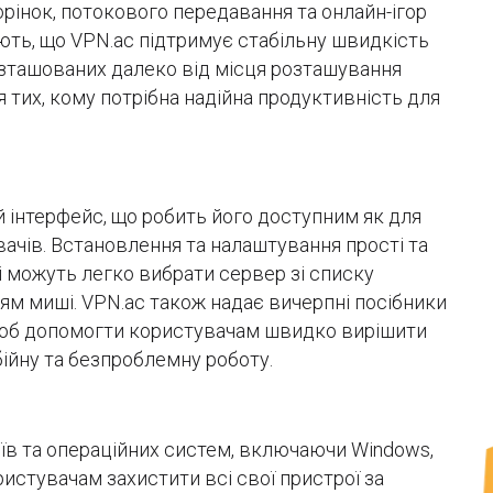
орінок, потокового передавання та онлайн-ігор
ують, що VPN.ac підтримує стабільну швидкість
розташованих далеко від місця розташування
 тих, кому потрібна надійна продуктивність для
й інтерфейс, що робить його доступним як для
увачів. Встановлення та налаштування прості та
 можуть легко вибрати сервер зі списку
м миші. VPN.ac також надає вичерпні посібники
щоб допомогти користувачам швидко вирішити
ійну та безпроблемну роботу.
їв та операційних систем, включаючи Windows,
ористувачам захистити всі свої пристрої за