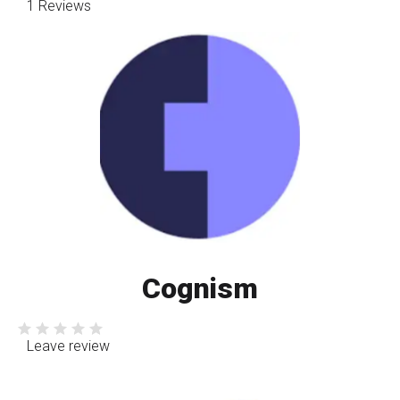
1 Reviews
Cognism
Leave review