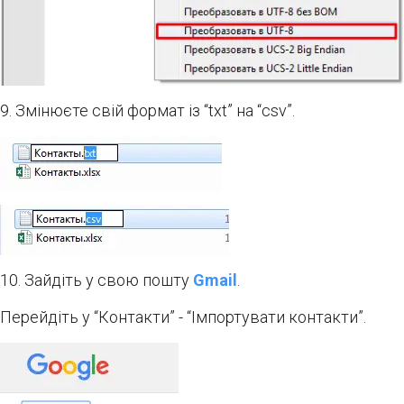
9. Змінюєте свій формат із “txt” на “csv”.
10. Зайдіть у свою пошту
Gmail
.​
Перейдіть у “Контакти” - “Імпортувати контакти”.