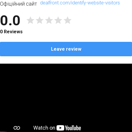
dealfront.com/identify-website-visitors
Офіційний сайт
0.0
0 Reviews
Leave review