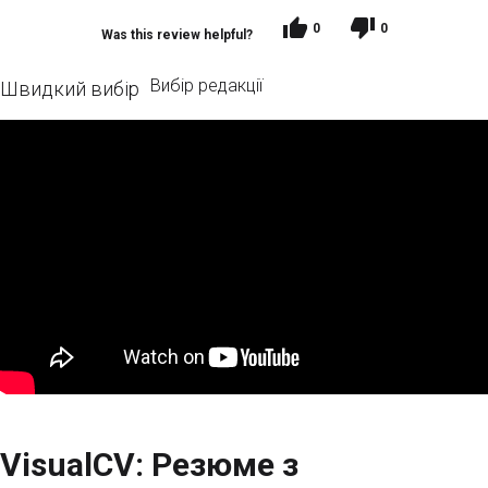
0
0
Was this review helpful?
Вибір редакції
Швидкий вибір
VisualCV: Резюме з